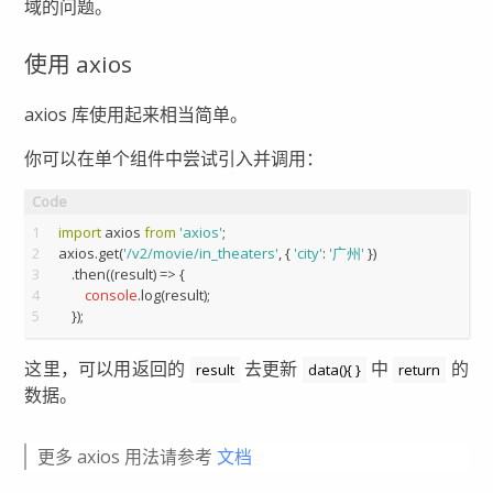
域的问题。
使用 axios
axios 库使用起来相当简单。
你可以在单个组件中尝试引入并调用：
1
import
 axios 
from
'axios'
;
2
axios.get(
'/v2/movie/in_theaters'
, { 
'city'
: 
'广州'
 })
3
    .then(
(
result
) =>
 {
4
console
.log(result);
5
    });
这里，可以用返回的
去更新
中
的
result
data(){ }
return
数据。
更多 axios 用法请参考
文档