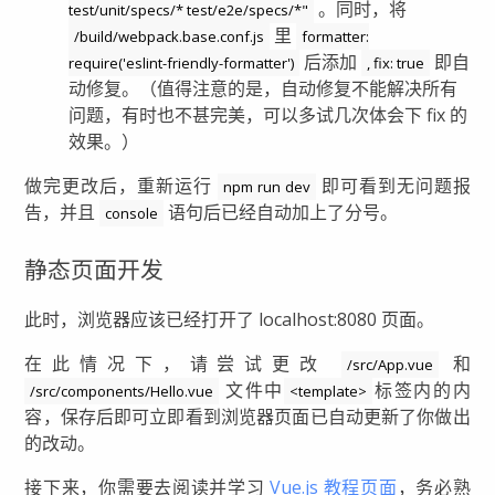
。同时，将
test/unit/specs/* test/e2e/specs/*"
里
/build/webpack.base.conf.js
formatter:
后添加
即自
require('eslint-friendly-formatter')
, fix: true
动修复。（值得注意的是，自动修复不能解决所有
问题，有时也不甚完美，可以多试几次体会下 fix 的
效果。）
做完更改后，重新运行
即可看到无问题报
npm run dev
告，并且
语句后已经自动加上了分号。
console
静态页面开发
此时，浏览器应该已经打开了 localhost:8080 页面。
在此情况下，请尝试更改
和
/src/App.vue
文件中
标签内的内
/src/components/Hello.vue
<template>
容，保存后即可立即看到浏览器页面已自动更新了你做出
的改动。
接下来，你需要去阅读并学习
Vue.js 教程页面
，务必熟