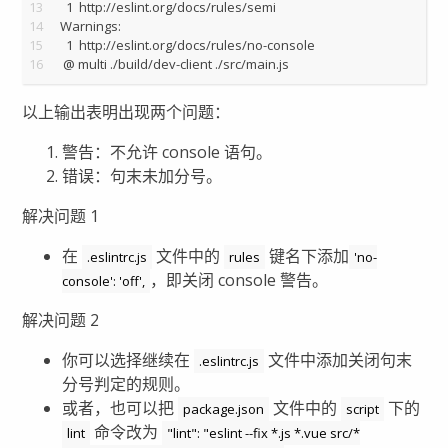
13
  1  http://eslint.org/docs/rules/semi
14
Warnings:
15
  1  http://eslint.org/docs/rules/no-console
16
 @ multi ./build/dev-client ./src/main.js
以上输出表明出现两个问题：
警告：不允许 console 语句。
错误：句末未加分号。
解决问题 1
在
文件中的
键名下添加
.eslintrc.js
rules
'no-
，即关闭 console 警告。
console': 'off',
解决问题 2
你可以选择继续在
文件中添加关闭句末
.eslintrc.js
分号判定的规则。
或者，也可以把
文件中的
下的
package.json
script
命令改为
lint
"lint": "eslint --fix *.js *.vue src/*