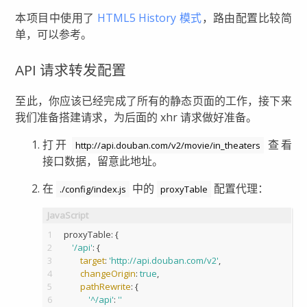
本项目中使用了
HTML5 History 模式
，路由配置比较简
单，可以参考。
API 请求转发配置
至此，你应该已经完成了所有的静态页面的工作，接下来
我们准备搭建请求，为后面的 xhr 请求做好准备。
打开
查看
http://api.douban.com/v2/movie/in_theaters
接口数据，留意此地址。
在
中的
配置代理：
./config/index.js
proxyTable
1
proxyTable: {
2
'/api'
: {
3
target
: 
'http://api.douban.com/v2'
,
4
changeOrigin
: 
true
,
5
pathRewrite
: {
6
'^/api'
: 
''