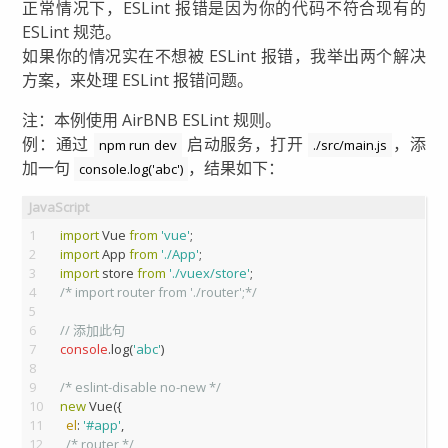
正常情况下，ESLint 报错是因为你的代码不符合现有的
ESLint 规范。
如果你的情况实在不想被 ESLint 报错，我举出两个解决
方案，来处理 ESLint 报错问题。
注：本例使用 AirBNB ESLint 规则。
例：通过
启动服务，打开
，添
npm run dev
./src/main.js
加一句
，结果如下：
console.log('abc')
1
import
 Vue 
from
'vue'
;
2
import
 App 
from
'./App'
;
3
import
 store 
from
'./vuex/store'
;
4
/* import router from './router';*/
5
6
// 添加此句
7
console
.log(
'abc'
)
8
9
/* eslint-disable no-new */
10
new
 Vue({
11
el
: 
'#app'
,
12
/* router,*/