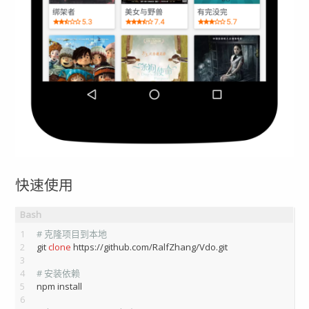
快速使用
1
# 克隆项目到本地
2
git 
clone
 https://github.com/RalfZhang/Vdo.git
3
4
# 安装依赖
5
npm install
6