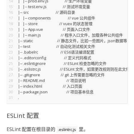
14
|   |-- prod.env.js                  // 生产环境变量
15
|   |-- test.env.js                  // 测试环境变量
16
|-- src                              // 源码目录
17
|   |-- components                   // vue 公共组件
18
|   |-- store                        // vuex 的状态管理
19
|   |-- App.vue                      // 页面入口文件
20
|   |-- main.js                      // 程序入口文件，加载各种公共组件
21
|-- static                           // 静态文件，比如一些图片，json数据等
22
|-- test                             // 自动化测试相关文件
23
|-- .babelrc                         // ES6语法编译配置
24
|-- .editorconfig                    // 定义代码格式
25
|-- .eslintignore                    // ESLint 检查忽略的文件
26
|-- .eslistrc.js                     // ESLint 文件，如需更改规则则在此文件
27
|-- .gitignore                       // git 上传需要忽略的文件
28
|-- README.md                        // 项目说明
29
|-- index.html                       // 入口页面
30
|-- package.json                     // 项目基本信息
31
.
ESLint 配置
ESLint 配置在根目录的
里。
.eslintrc.js