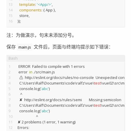
13
template
: 
'<App/>'
,
14
components
: { App },
15
  store,
16
});
注：为做演示，句末未添加分号。
保存
文件后，页面与终端均提示如下错误：
main.js
1
 ERROR  Failed to compile with 1 errors 
2
 error  
in
 ./src/main.js
3
  ⚠  http://eslint.org/docs/rules/no-console  Unexpected conso
4
  C:\Users\Ralf\Documents\code\ralfz\vue\
test
\vue02\src\main.
5
  console.log(
'abc'
)
6
   ^
7
  ✘  http://eslint.org/docs/rules/semi        Missing semicolon
8
  C:\Users\Ralf\Documents\code\ralfz\vue\
test
\vue02\src\main.
9
  console.log(
'abc'
)
10
                     ^
11
✘ 2 problems (1 error, 1 warning)
12
Errors: